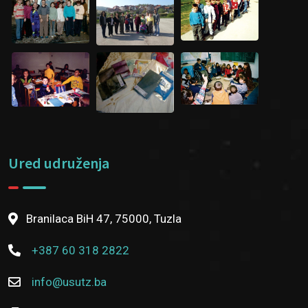
Ured udruženja
Branilaca BiH 47, 75000, Tuzla
+387 60 318 2822
info@usutz.ba