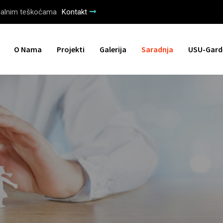
tualnim teškoćama
Kontakt
O Nama
Projekti
Galerija
Saradnja
USU-Gard