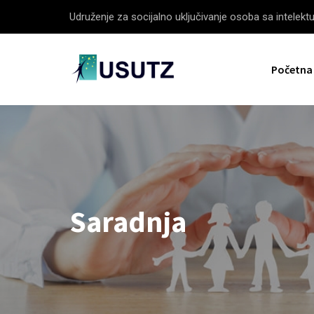
Udruženje za socijalno uključivanje osoba sa intelek
Početna
Saradnja