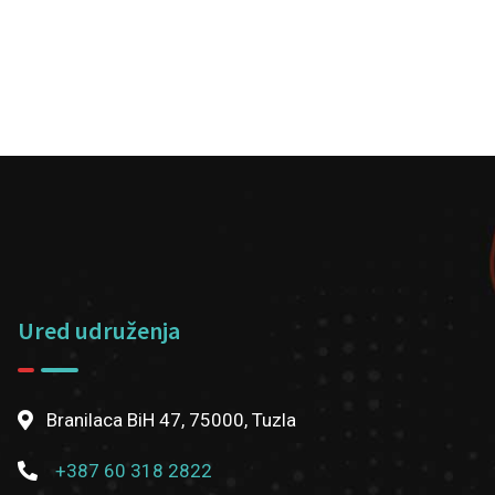
Ured udruženja
Branilaca BiH 47, 75000, Tuzla
+387 60 318 2822