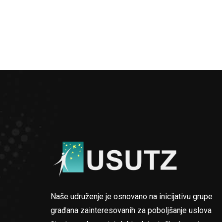
Naše udruženje je osnovano na inicijativu grupe
građana zainteresovanih za poboljšanje uslova