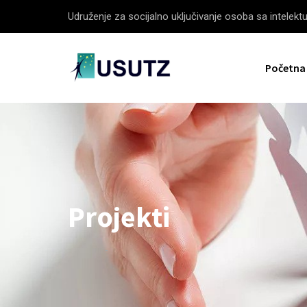
Udruženje za socijalno uključivanje osoba sa intelek
Početna
Projekti
-