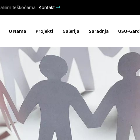
tualnim teškoćama
Kontakt
O Nama
Projekti
Galerija
Saradnja
USU-Gard