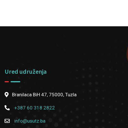
Ured udruženja
Branilaca BiH 47, 75000, Tuzla
+387 60 318 2822
info@usutz.ba