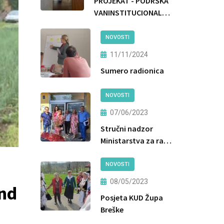
PROJEKAT - PODRŠKA
VANINSTITUCIONALNIM
OBLICIMA BRIGE I
ZAŠTITE
NOVOSTI
11/11/2024
Sumero radionica
NOVOSTI
07/06/2023
Stručni nadzor
Ministarstva za rad i
socijalnu politiku
Vlade TK
NOVOSTI
08/05/2023
and
Posjeta KUD Župa
Breške