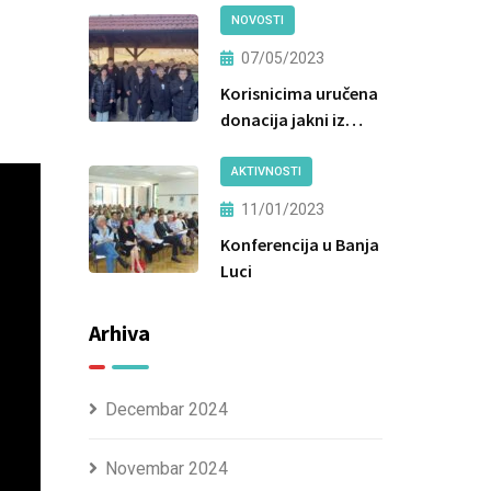
NOVOSTI
07/05/2023
Korisnicima uručena
donacija jakni iz
Centra za socijalni
rad Tuzla
AKTIVNOSTI
11/01/2023
Konferencija u Banja
Luci
Arhiva
Decembar 2024
Novembar 2024