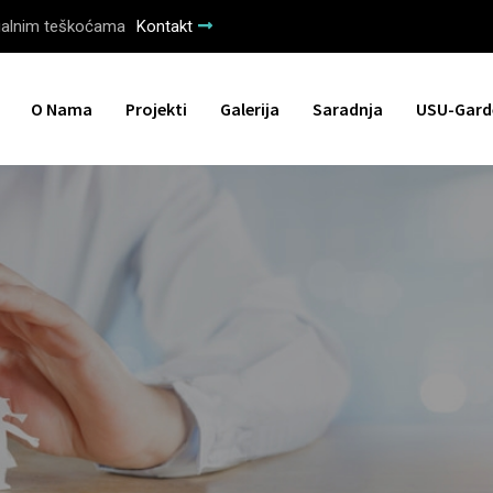
tualnim teškoćama
Kontakt
O Nama
Projekti
Galerija
Saradnja
USU-Gard