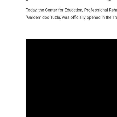
Today, the Center for Education, Professional Reh
“Garden” doo Tuzla, was officially opened in the Tr