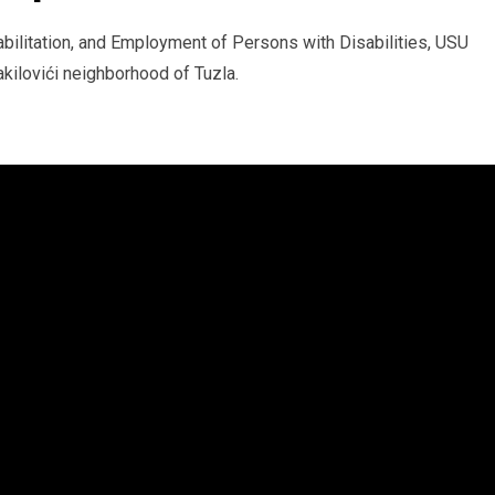
abilitation, and Employment of Persons with Disabilities, USU
akilovići neighborhood of Tuzla.